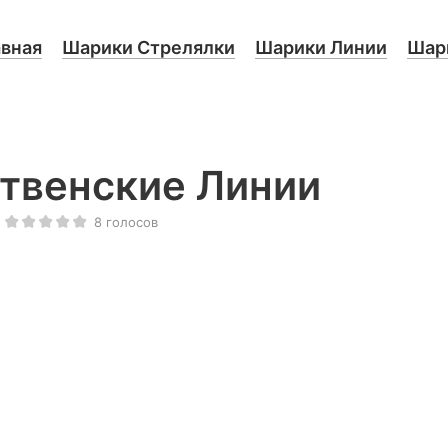
авная
Шарики Стрелялки
Шарики Линии
Шари
твенские Линии
8
голосов