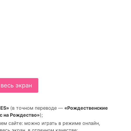
 весь экран
NES»
(в точном переводе —
«Рождественские
с на Рождество»
);
ем сайте: можно играть в режиме онлайн,
весь экран, в отличном качестве;