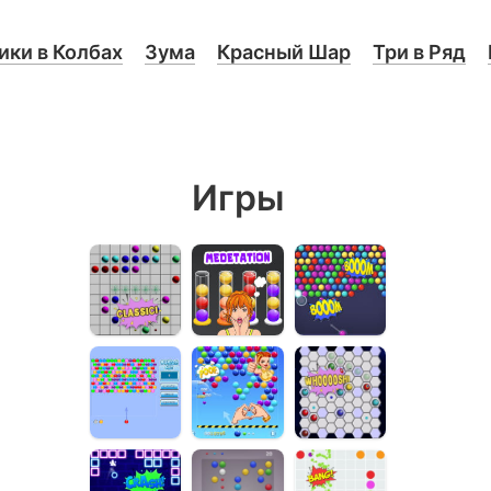
ки в Колбах
Зума
Красный Шар
Три в Ряд
Игры