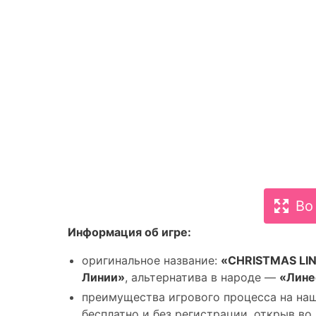
Во
Информация об игре:
оригинальное название:
«CHRISTMAS LI
Линии»
, альтернатива в народе —
«Лине
преимущества игрового процесса на наш
бесплатно и без регистрации, открыв во 