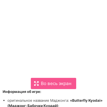
Во весь экран
Информация об игре:
оригинальное название Маджонга:
«Butterfly Kyodai»
(Маджонг: Бабочки Куодай)
;