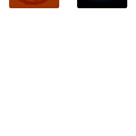
Маджонг Коннект
Маджонг Цветы
Маджонг Солитер
Расскажите друзьям сколько очков
вы набрали!
Поделиться
Поделиться