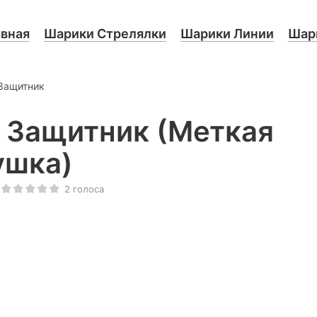
авная
Шарики Стрелялки
Шарики Линии
Шари
Защитник
 Защитник (Меткая
ушка)
2
голоса