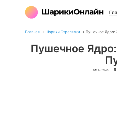
Гл
Главная
→
Шарики Стрелялки
→
Пушечное Ядро: 
Пушечное Ядро:
П
5
4.8тыс.