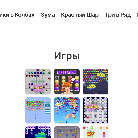
ки в Колбах
Зума
Красный Шар
Три в Ряд
Игры