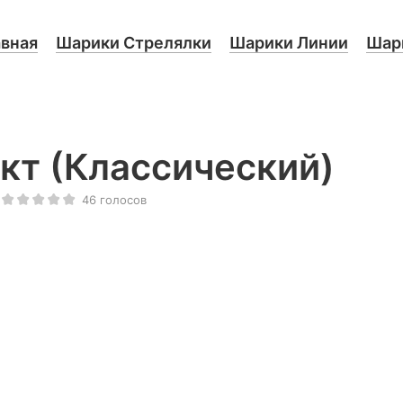
авная
Шарики Стрелялки
Шарики Линии
Шари
кт (Классический)
46
голосов