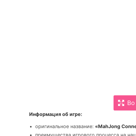
Во
Информация об игре:
оригинальное название:
«MahJong Conne
преимущества игрового процесса на наш